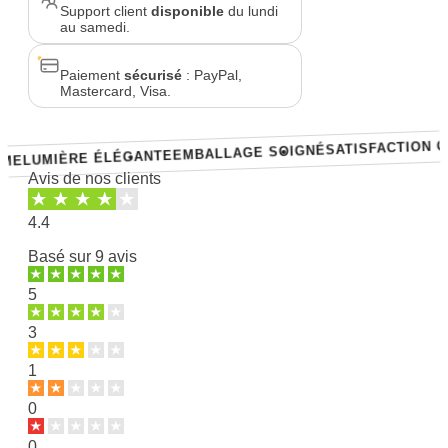
Support client
disponible
du lundi
au samedi.
Paiement
sécurisé
: PayPal,
Mastercard, Visa.
SATISFACTION GARA
EMBALLAGE SOIGNÉ
UMIÈRE ÉLÉGANTE
Avis de nos clients
4.4
Basé sur
9 avis
5
3
1
0
0