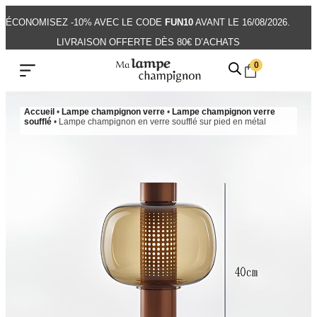
ÉCONOMISEZ -10% AVEC LE CODE
FUN10
AVANT LE 16/08/2026.
LIVRAISON OFFERTE DÈS 80€ D’ACHATS
0
Accueil
•
Lampe champignon verre
•
Lampe champignon verre
soufflé
•
Lampe champignon en verre soufflé sur pied en métal