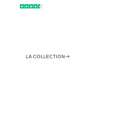
4,6
| 5
Explorez l'élégance
lumineuse
Découvrez nos lampes champignon, où design
et sophistication s’unissent pour sublimer vos
intérieurs.
LA COLLECTION