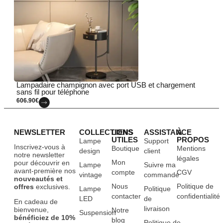
Lampadaire champignon avec port USB et chargement
sans fil pour téléphone
606.90
€
NEWSLETTER
COLLECTIONS
LIENS
ASSISTANCE
À
UTILES
PROPOS
Lampe
Support
Inscrivez-vous à
Boutique
Mentions
design
client
notre newsletter
légales
Mon
pour découvrir en
Lampe
Suivre ma
avant-première nos
compte
CGV
vintage
commande
nouveautés et
Nous
Politique de
offres
exclusives.
Lampe
Politique
contacter
confidentialité
LED
de
En cadeau de
livraison
bienvenue,
Notre
Suspension
bénéficiez de 10%
blog
Politique de