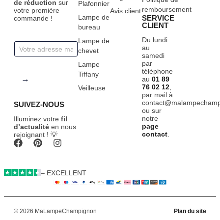
de réduction
sur
Plafonnier
remboursement
votre première
Avis client
Lampe de
SERVICE
commande !
CLIENT
bureau
Du lundi
Lampe de
E
au
chevet
m
samedi
par
a
Lampe
téléphone
i
Tiffany
→
au
01 89
l
76 02 12
,
Veilleuse
*
par mail à
contact@malampechampi
SUIVEZ-NOUS
ou sur
notre
Illuminez votre
fil
page
d’actualité
en nous
contact
.
rejoignant ! 💡
– EXCELLENT
© 2026 MaLampeChampignon
Plan du site