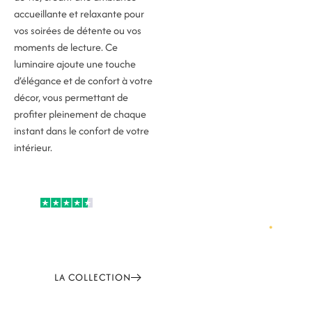
accueillante et relaxante pour
vos soirées de détente ou vos
moments de lecture. Ce
luminaire ajoute une touche
d’élégance et de confort à votre
décor, vous permettant de
profiter pleinement de chaque
instant dans le confort de votre
intérieur.
4,6
| 5
Explorez l'élégance lumineuse
Découvrez nos lampes champignon, où design et
sophistication s’unissent pour sublimer vos intérieurs.
LA COLLECTION