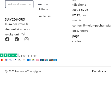
E
→
Lampe
téléphone
m
Tiffany
au
01 89 76
a
02 12
, par
Veilleuse
i
SUIVEZ-NOUS
mail à
l
Illuminez votre
fil
contact@malampechampign
*
d’actualité
en nous
ou sur notre
rejoignant ! 💡
page
contact
.
– EXCELLENT
© 2026 MaLampeChampignon
Plan du site