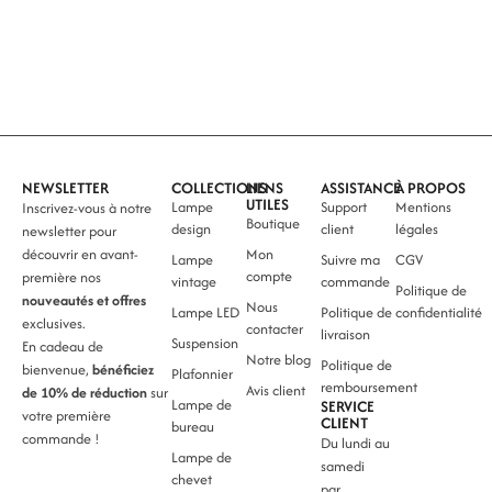
NEWSLETTER
COLLECTIONS
LIENS
ASSISTANCE
À PROPOS
UTILES
Lampe
Support
Mentions
Inscrivez-vous à notre
Boutique
design
client
légales
newsletter pour
découvrir en avant-
Mon
Lampe
Suivre ma
CGV
compte
première nos
vintage
commande
Politique de
nouveautés et offres
Nous
Lampe LED
Politique de
confidentialité
exclusives.
contacter
livraison
Suspension
En cadeau de
Notre blog
Politique de
bienvenue,
bénéficiez
Plafonnier
remboursement
Avis client
de 10% de réduction
sur
Lampe de
SERVICE
votre première
CLIENT
bureau
commande !
Du lundi au
Lampe de
samedi
chevet
par