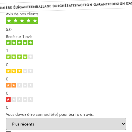
DESIGN EXCLU
SATISFACTION GARANTIE
EMBALLAGE SOIGNÉ
IÈRE ÉLÉGANTE
Avis de nos clients
5.0
Basé sur
1 avis
1
0
0
0
0
Vous devez être
connecté(e)
pour écrire un avis.